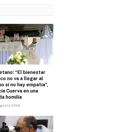
tano: “El bienestar
o no va a llegar al
o si no hay empatía”,
cía Cuerva en una
da homilía
 agosto 2026