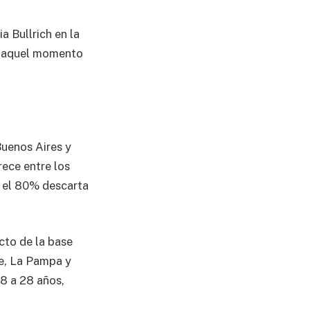
a Bullrich en la
n aquel momento
Buenos Aires y
ece entre los
a, el 80% descarta
cto de la base
Fe, La Pampa y
18 a 28 años,