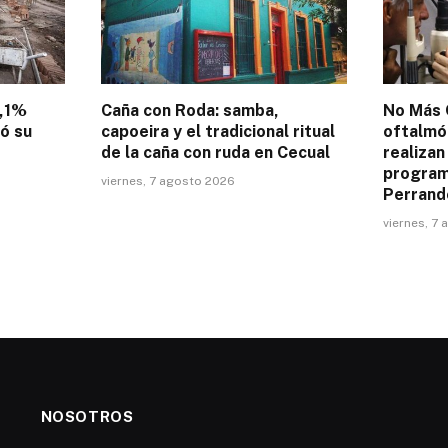
4,1%
Caña con Roda: samba,
No Más 
tó su
capoeira y el tradicional ritual
oftalmó
de la caña con ruda en Cecual
realizan
programa
viernes, 7 agosto 2026
Perrand
viernes, 7
NOSOTROS