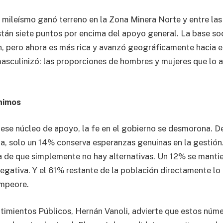
mileísmo ganó terreno en la Zona Minera Norte y entre las 
án siete puntos por encima del apoyo general. La base soc
n, pero ahora es más rica y avanzó geográficamente hacia el
sculinizó: las proporciones de hombres y mujeres que lo 
nimos
 ese núcleo de apoyo, la fe en el gobierno se desmorona. D
da, solo un 14% conserva esperanzas genuinas en la gestión
ea de que simplemente no hay alternativas. Un 12% se mant
egativa. Y el 61% restante de la población directamente lo
empeore.
ntimientos Públicos, Hernán Vanoli, advierte que estos núm