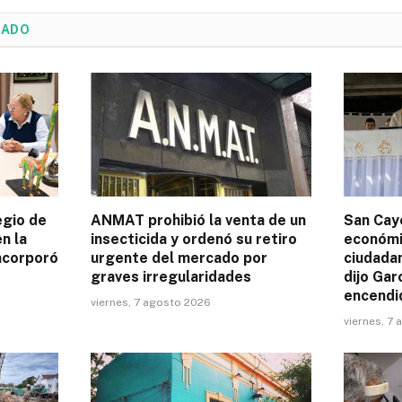
NADO
egio de
ANMAT prohibió la venta de un
San Caye
n la
insecticida y ordenó su retiro
económic
incorporó
urgente del mercado por
ciudadan
graves irregularidades
dijo Gar
encendi
viernes, 7 agosto 2026
viernes, 7