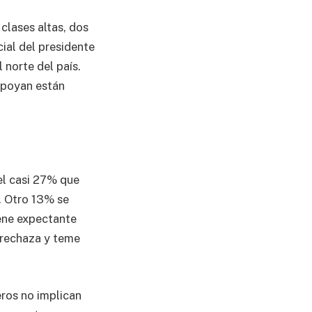
clases altas, dos
ial del presidente
 norte del país.
apoyan están
el casi 27% que
. Otro 13% se
iene expectante
 rechaza y teme
eros no implican