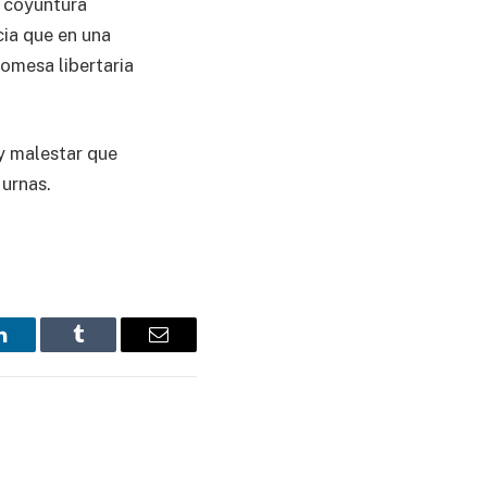
a coyuntura
cia que en una
omesa libertaria
 y malestar que
 urnas.
LinkedIn
Tumblr
Email