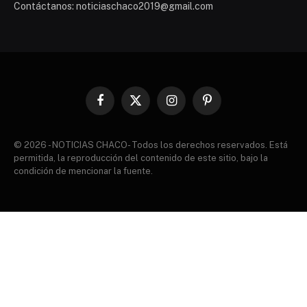
Contáctanos: noticiaschaco2019@gmail.com
Facebook
X
Instagram
Pinterest
(Twitter)
© 2026 - NOTICIAS CHACO- Todos los derechos reservados. Está
permitida, la reproducción del contenido de este sitio, bajo la
condición de mencionar la fuente.