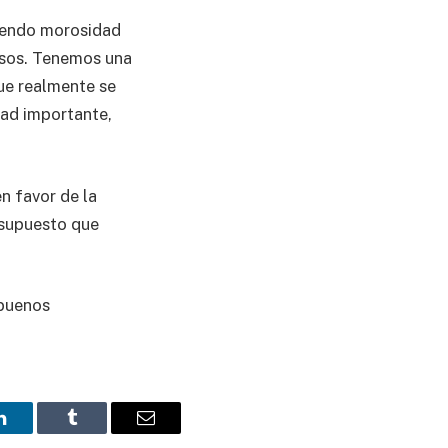
biendo morosidad
osos. Tenemos una
que realmente se
dad importante,
n favor de la
 supuesto que
 buenos
LinkedIn
Tumblr
Email