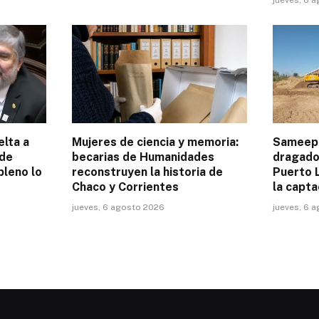
elta a
Mujeres de ciencia y memoria:
Sameep 
 de
becarias de Humanidades
dragado 
pleno lo
reconstruyen la historia de
Puerto L
Chaco y Corrientes
la capta
jueves, 6 agosto 2026
jueves, 6 