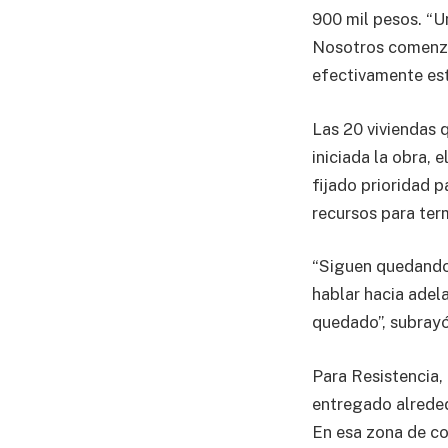
900 mil pesos. “U
Nosotros comenza
efectivamente est
Las 20 viviendas 
iniciada la obra,
fijado prioridad 
recursos para ter
“Siguen quedando 
hablar hacia adel
quedado”, subrayó
Para Resistencia,
entregado alreded
En esa zona de co