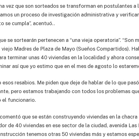
na vez que son sorteados se transforman en postulantes a l
mos un proceso de investigación administrativa y verific
o se cumpla”, acentuó..
que se sortearán pertenecen a “una vieja operatoria”. “Son 
 el viejo Madres de Plaza de Mayo (Sueños Compartidos). H
para terminar unas 40 viviendas en la localidad y ahora con
minar así que yo estimo que en el mes de agosto lo estarem
esos resabios. Me piden que deje de hablar de lo que pas
ante, pero estamos trabajando con todos los problemas qu
 el funcionario.
 comentó que se están construyendo viviendas en la chacr
or de 40 viviendas en ese sector de la ciudad, avenida Las 
nstrucción tenemos otras 50 viviendas más y estamos espe