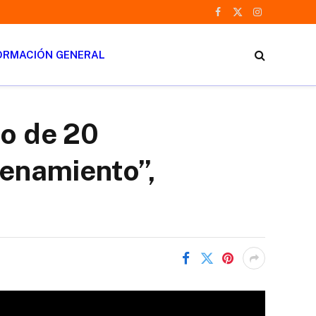
Facebook
X
Instagram
(Twitter)
ORMACIÓN GENERAL
eo de 20
denamiento”,