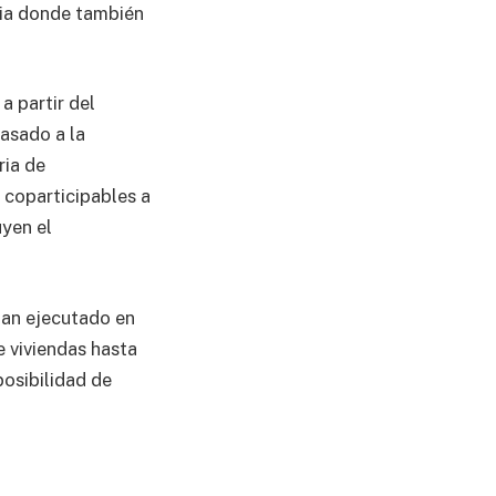
cia donde también
a partir del
asado a la
ria de
 coparticipables a
uyen el
han ejecutado en
e viviendas hasta
posibilidad de