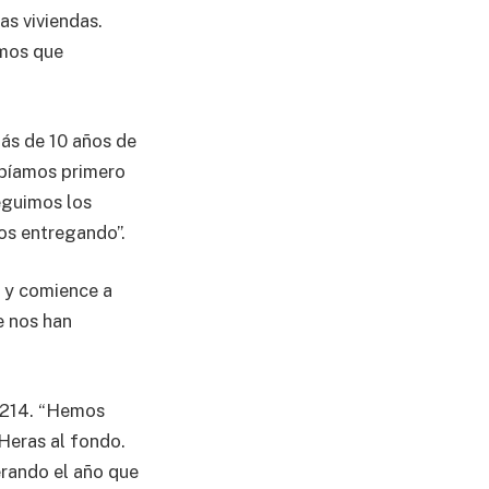
as viviendas.
amos que
más de 10 años de
abíamos primero
seguimos los
os entregando”.
ó y comience a
e nos han
a 214. “Hemos
Heras al fondo.
rando el año que