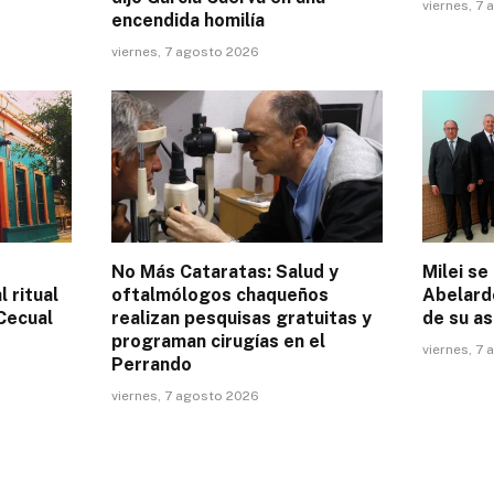
viernes, 7
encendida homilía
viernes, 7 agosto 2026
No Más Cataratas: Salud y
Milei se
l ritual
oftalmólogos chaqueños
Abelardo
 Cecual
realizan pesquisas gratuitas y
de su as
programan cirugías en el
viernes, 7
Perrando
viernes, 7 agosto 2026