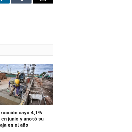
LinkedIn
Tumblr
Email
trucción cayó 4,1%
en junio y anotó su
aja en el año