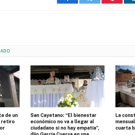
Facebook
Twitter
Pinterest
NADO
ta de un
San Cayetano: “El bienestar
La cons
 retiro
económico no va a llegar al
mensual 
or
ciudadano si no hay empatía”,
cuarta b
dijo García Cuerva en una