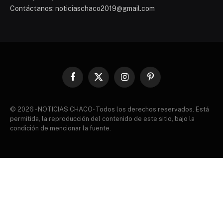
Contáctanos: noticiaschaco2019@gmail.com
Facebook
X
Instagram
Pinterest
(Twitter)
© 2026 - NOTICIAS CHACO- Todos los derechos reservados. Está
permitida, la reproducción del contenido de este sitio, bajo la
condición de mencionar la fuente.