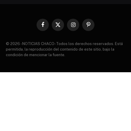
Facebook
X
Instagram
Pinterest
(Twitter)
© 2026 - NOTICIAS CHACO- Todos los derechos reservados. Está
permitida, la reproducción del contenido de este sitio, bajo la
condición de mencionar la fuente.