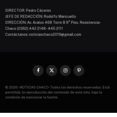
DIRECTOR: Pedro Cáceres
JEFE DE REDACCIÓN: Rodolfo Mancuello
DIRECCIÓN: Av. Avalos 468 Torre B 9° Piso. Resistencia-
Chaco (0362) 442 2148 - 445 2111
Contáctanos: noticiaschaco2019@gmail.com
Facebook
X
Instagram
Pinterest
(Twitter)
© 2026 - NOTICIAS CHACO- Todos los derechos reservados. Está
permitida, la reproducción del contenido de este sitio, bajo la
condición de mencionar la fuente.