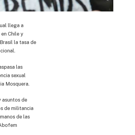
ual llega a
 en Chile y
rasil la tasa de
cional.
aspasa las
encia sexual
lia Mosquera.
y asuntos de
os de militancia
humanos de las
e Abofem