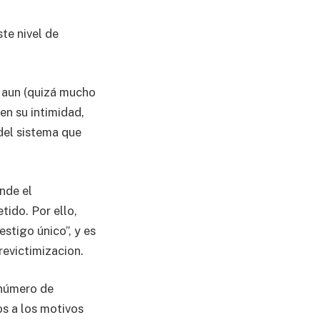
te nivel de
y aun (quizá mucho
en su intimidad,
del sistema que
nde el
tido. Por ello,
stigo único”, y es
revictimizacion.
 número de
s a los motivos