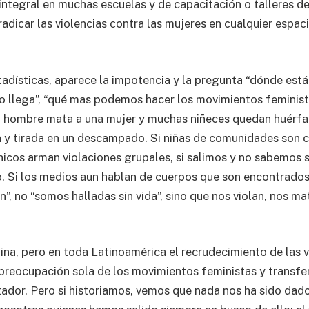
integral en muchas escuelas y de capacitación o talleres de
radicar las violencias contra las mujeres en cualquier espa
dísticas, aparece la impotencia y la pregunta “dónde está 
 llega”, “qué mas podemos hacer los movimientos feminista
n hombre mata a una mujer y muchas niñeces quedan huérfan
a y tirada en un descampado. Si niñas de comunidades son co
hicos arman violaciones grupales, si salimos y no sabemos s
. Si los medios aun hablan de cuerpos que son encontrados
”, no “somos halladas sin vida”, sino que nos violan, nos ma
na, pero en toda Latinoamérica el recrudecimiento de las v
 preocupación sola de los movimientos feministas y transfe
tador. Pero si historiamos, vemos que nada nos ha sido da