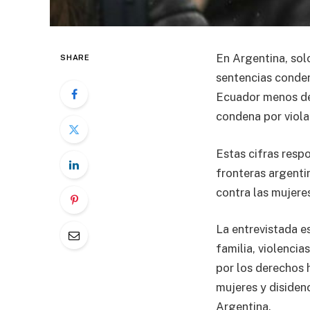
En Argentina, solo
SHARE
sentencias condena
Ecuador menos del
condena por viola
Estas cifras resp
fronteras argentin
contra las mujere
La entrevistada e
familia, violencia
por los derechos 
mujeres y disiden
Argentina.