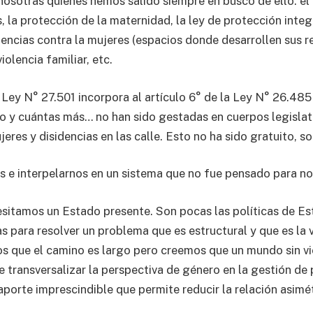
osotras quienes hemos salido siempre en busco de ello: el 
, la protección de la maternidad, la ley de protección integ
lencias contra la mujeres (espacios donde desarrollen sus r
iolencia familiar, etc.
Ley N° 27.501 incorpora al artículo 6° de la Ley N° 26.48
rto y cuántas más… no han sido gestadas en cuerpos legislat
eres y disidencias en las calle. Esto no ha sido gratuito, s
 e interpelarnos en un sistema que no fue pensado para no
cesitamos un Estado presente. Son pocas las políticas de Es
s para resolver un problema que es estructural y que es la 
 que el camino es largo pero creemos que un mundo sin vi
e transversalizar la perspectiva de género en la gestión de p
aporte imprescindible que permite reducir la relación asimé
.