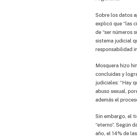
Sobre los datos a
explicó que “las c
de “ser números s
sistema judicial q
responsabilidad in
Mosquera hizo hin
concluidas y logr
judiciales: “Hay 
abuso sexual, porq
además el proceso
Sin embargo, el t
“eterno”. Según d
año, el 14% de la