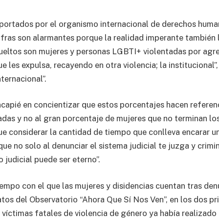
portados por el organismo internacional de derechos huma
ifras son alarmantes porque la realidad imperante también l
ueltos son mujeres y personas LGBTI+ violentadas por agre
ue les expulsa, recayendo en otra violencia; la institucional”,
ternacional”.
capié en concientizar que estos porcentajes hacen referen
adas y no al gran porcentaje de mujeres que no terminan lo
que considerar la cantidad de tiempo que conlleva encarar u
ue no solo al denunciar el sistema judicial te juzga y crimi
 judicial puede ser eterno”.
iempo con el que las mujeres y disidencias cuentan tras den
atos del Observatorio “Ahora Que Sí Nos Ven”, en los dos p
s víctimas fatales de violencia de género ya había realizado