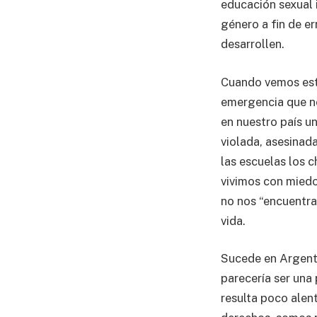
educación sexual 
género a fin de er
desarrollen.
Cuando vemos esta
emergencia que no
en nuestro país u
violada, asesinad
las escuelas los c
vivimos con miedo
no nos “encuentran
vida.
Sucede en Argenti
parecería ser una
resulta poco alen