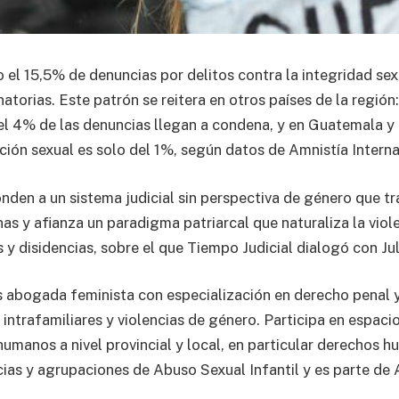
 el 15,5% de denuncias por delitos contra la integridad sex
torias. Este patrón se reitera en otros países de la región:
 4% de las denuncias llegan a condena, y en Guatemala y B
ción sexual es solo del 1%, según datos de Amnistía Interna
onden a un sistema judicial sin perspectiva de género que tr
as y afianza un paradigma patriarcal que naturaliza la viol
s y disidencias, sobre el que Tiempo Judicial dialogó con Ju
s abogada feminista con especialización en derecho penal 
s intrafamiliares y violencias de género. Participa en espaci
humanos a nivel provincial y local, en particular derechos 
cias y agrupaciones de Abuso Sexual Infantil y es parte d