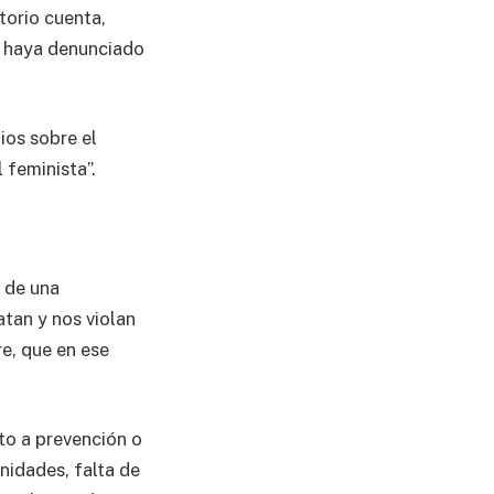
torio cuenta,
da haya denunciado
ios sobre el
 feminista”.
s de una
tan y nos violan
e, que en ese
nto a prevención o
idades, falta de