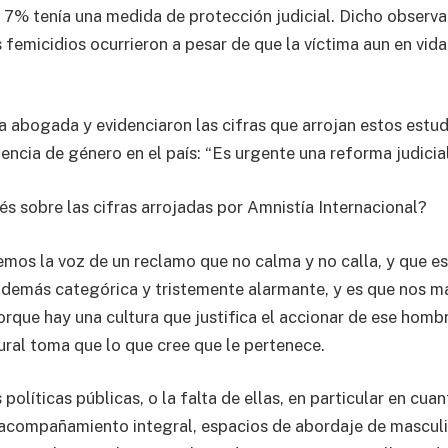
l 7% tenía una medida de protección judicial. Dicho observa
 femicidios ocurrieron a pesar de que la víctima aun en vi
a abogada y evidenciaron las cifras que arrojan estos estud
olencia de género en el país: “Es urgente una reforma judicial
és sobre las cifras arrojadas por Amnistía Internacional?
vemos la voz de un reclamo que no calma y no calla, y que e
demás categórica y tristemente alarmante, y es que nos ma
rque hay una cultura que justifica el accionar de ese hombr
ural toma que lo que cree que le pertenece.
s políticas públicas, o la falta de ellas, en particular en cua
compañamiento integral, espacios de abordaje de masculin