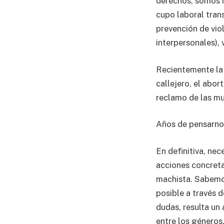
derechos, somos n
cupo laboral trans
prevención de vio
interpersonales), v
Recientemente la 
callejero, el abo
reclamo de las muj
Años de pensarnos
En definitiva, ne
acciones concreta
machista. Sabemos
posible a través d
dudas, resulta un 
entre los géneros