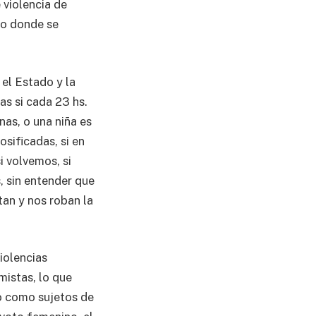
 violencia de
cio donde se
el Estado y la
s si cada 23 hs.
as, o una niña es
sificadas, si en
i volvemos, si
, sin entender que
tan y nos roban la
iolencias
mistas, lo que
do como sujetos de