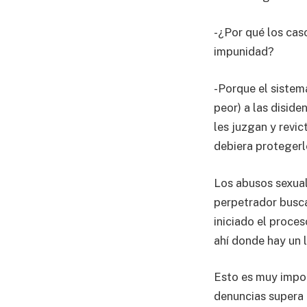
-¿Por qué los caso
impunidad?
-Porque el sistem
peor) a las diside
les juzgan y revi
debiera protegerl
Los abusos sexual
perpetrador busca
iniciado el proce
ahí donde hay un l
Esto es muy impor
denuncias supera 