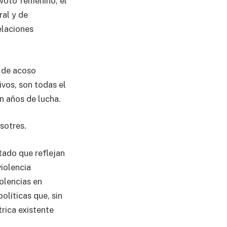
voto femenino, el
ral y de
elaciones
5 de acoso
ivos, son todas el
on años de lucha.
sotres.
tado que reflejan
violencia
olencias en
olíticas que, sin
trica existente