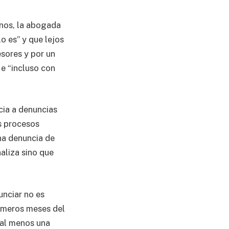
nos, la abogada
o es” y que lejos
sores y por un
 e “incluso con
cia a denuncias
s procesos
na denuncia de
naliza sino que
unciar no es
rimeros meses del
 al menos una