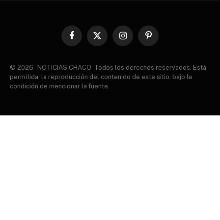
Facebook
X
Instagram
Pinterest
(Twitter)
© 2026 - NOTICIAS CHACO- Todos los derechos reservados. Está
permitida, la reproducción del contenido de este sitio, bajo la
condición de mencionar la fuente.