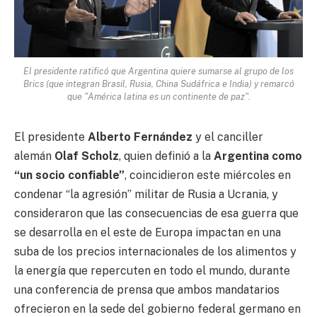
El presidente ratificó que Argentina quiere sumarse al grupo de los
Brics (que integran Brasil, Rusia, China Sudáfrica e India) y remarcó
que "América latina es un continente de paz".
El presidente
Alberto Fernández
y el canciller
alemán
Olaf Scholz
, quien definió a la
Argentina como
“un socio confiable”
, coincidieron este miércoles en
condenar “la agresión” militar de Rusia a Ucrania, y
consideraron que las consecuencias de esa guerra que
se desarrolla en el este de Europa impactan en una
suba de los precios internacionales de los alimentos y
la energía que repercuten en todo el mundo, durante
una conferencia de prensa que ambos mandatarios
ofrecieron en la sede del gobierno federal germano en