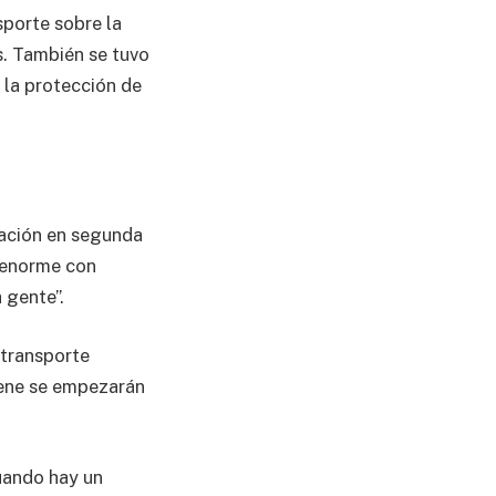
sporte sobre la
s. También se tuvo
 la protección de
bación en segunda
o enorme con
 gente”.
 transporte
viene se empezarán
uando hay un