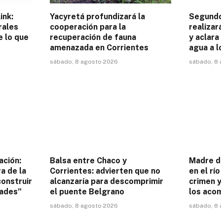
ink:
Yacyretá profundizará la
Segund
rales
cooperación para la
realizar
e lo que
recuperación de fauna
y aclara
amenazada en Corrientes
agua a l
sábado, 8 agosto 2026
sábado, 8
ación:
Balsa entre Chaco y
Madre d
a de la
Corrientes: advierten que no
en el rí
construir
alcanzaría para descomprimir
crimen y
dades”
el puente Belgrano
los aco
sábado, 8 agosto 2026
sábado, 8