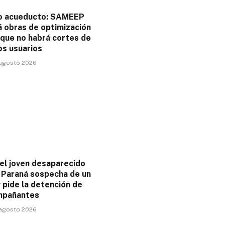
o acueducto: SAMEEP
á obras de optimización
 que no habrá cortes de
os usuarios
 agosto 2026
el joven desaparecido
o Paraná sospecha de un
 pide la detención de
mpañantes
 agosto 2026