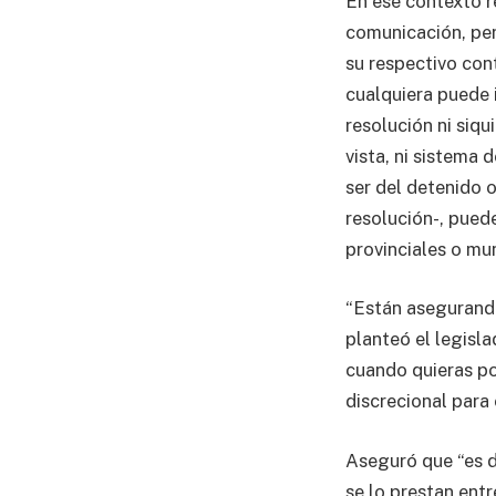
En ese contexto r
comunicación, per
su respectivo cont
cualquiera puede i
resolución ni siqu
vista, ni sistema 
ser del detenido o 
resolución-, pued
provinciales o mun
“Están asegurando
planteó el legisla
cuando quieras por
discrecional para 
Aseguró que “es di
se lo prestan entr