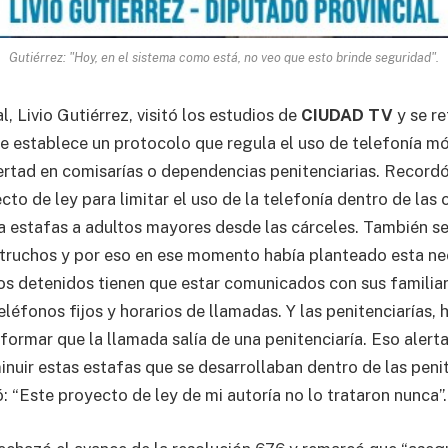
Gutiérrez: "Hoy, en el sistema como está, no veo que esto brinde seguridad".
l, Livio Gutiérrez, visitó los estudios de
CIUDAD TV
y se ref
e establece un protocolo que regula el uso de telefonía mó
bertad en comisarías o dependencias penitenciarias. Record
to de ley para limitar el uso de la telefonía dentro de las 
 estafas a adultos mayores desde las cárceles. También s
s truchos y por eso en ese momento había planteado esta ne
s detenidos tienen que estar comunicados con sus familiar
eléfonos fijos y horarios de llamadas. Y las penitenciarías,
formar que la llamada salía de una penitenciaría. Eso alert
nuir estas estafas que se desarrollaban dentro de las penit
: “Este proyecto de ley de mi autoría no lo trataron nunca”.