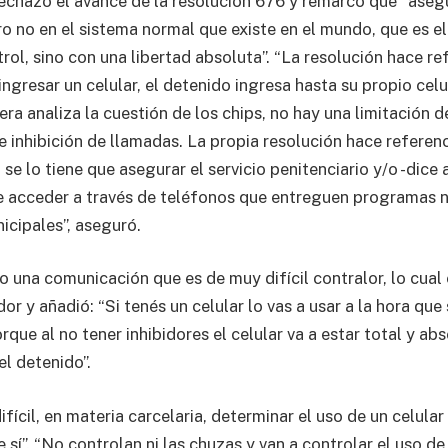
echazó el avance de la resolución 676 y remarcó que “aseg
o no en el sistema normal que existe en el mundo, que es el
rol, sino con una libertad absoluta”. “La resolución hace re
ngresar un celular, el detenido ingresa hasta su propio celul
iera analiza la cuestión de los chips, no hay una limitación
de inhibición de llamadas. La propia resolución hace referen
se lo tiene que asegurar el servicio penitenciario y/o -dice a
e acceder a través de teléfonos que entreguen programas n
icipales”, aseguró.
 una comunicación que es de muy difícil contralor, lo cual
dor y añadió: “Si tenés un celular lo vas a usar a la hora que
que al no tener inhibidores el celular va a estar total y a
el detenido”.
fícil, en materia carcelaria, determinar el uso de un celul
e sí”. “No controlan ni las chuzas y van a controlar el uso de 