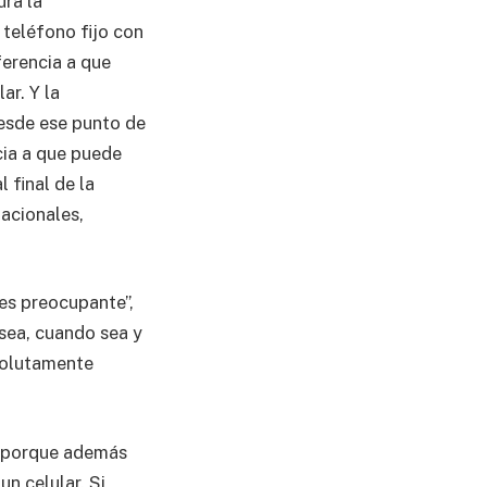
ura la
 teléfono fijo con
ferencia a que
ar. Y la
 desde ese punto de
cia a que puede
l final de la
acionales,
 es preocupante”,
 sea, cuando sea y
bsolutamente
ar porque además
un celular. Si