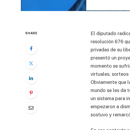
El diputado radica
SHARE
resolución 676 qu
privadas de su li
presentó un proyec
momento se sufría
virtuales, sorteo
Obviamente que lo
mundo se les da t
un sistema para in
empezaron a dismi
sostuvo y remarcó