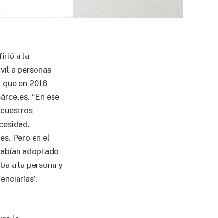
irió a la
vil a personas
ó que en 2016
cárceles. “En ese
ecuestros
cesidad.
es. Pero en el
 habían adoptado
aba a la persona y
enciarías”,