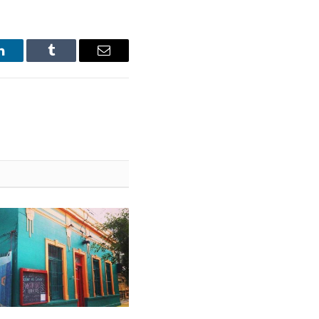
LinkedIn
Tumblr
Email