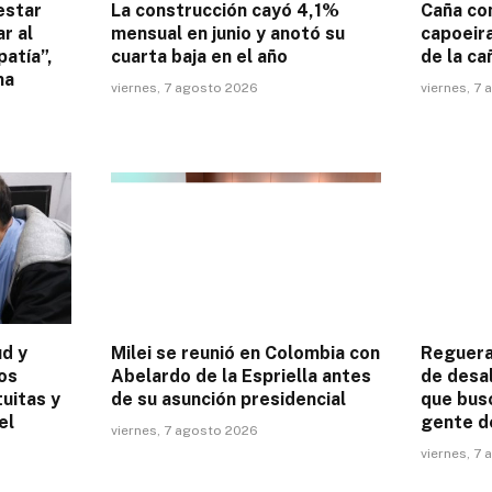
estar
La construcción cayó 4,1%
Caña co
r al
mensual en junio y anotó su
capoeira
patía”,
cuarta baja en el año
de la ca
na
viernes, 7 agosto 2026
viernes, 7
ud y
Milei se reunió en Colombia con
Reguera
os
Abelardo de la Espriella antes
de desal
uitas y
de su asunción presidencial
que busc
el
gente d
viernes, 7 agosto 2026
viernes, 7