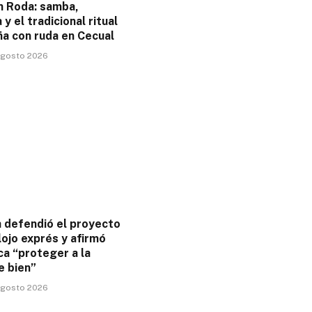
n Roda: samba,
 y el tradicional ritual
ña con ruda en Cecual
 agosto 2026
 defendió el proyecto
ojo exprés y afirmó
a “proteger a la
e bien”
 agosto 2026