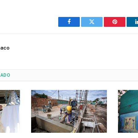
Facebook
Twitter
Pinterest
haco
NADO