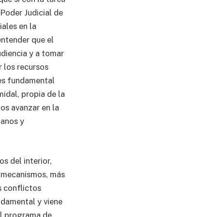
 Poder Judicial de
iales en la
 entender que el
udiencia y a tomar
r los recursos
 es fundamental
idal, propia de la
mos avanzar en la
manos y
s del interior,
s mecanismos, más
s conflictos
ndamental y viene
el programa de