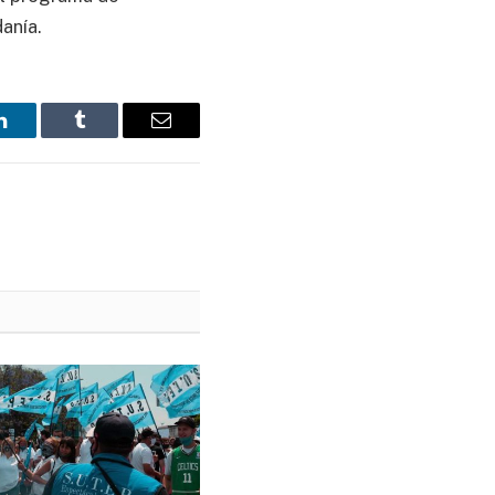
danía.
LinkedIn
Tumblr
Email