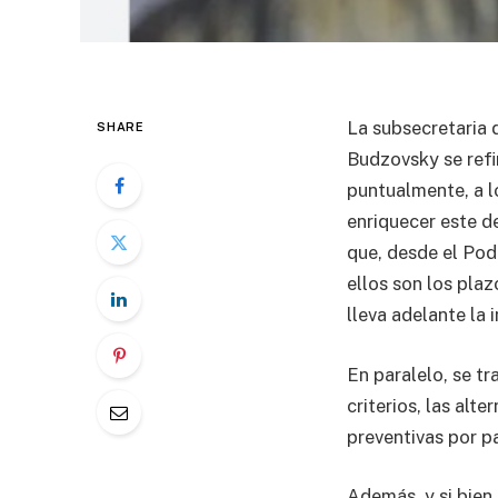
La subsecretaria 
SHARE
Budzovsky se refi
puntualmente, a lo
enriquecer este d
que, desde el Pode
ellos son los plaz
lleva adelante la i
En paralelo, se tr
criterios, las alt
preventivas por pa
Además, y si bien