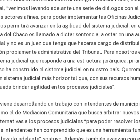
al, “venimos llevando adelante una serie de diálogos con el
os actores afines, para poder implementar las Oficinas Judic
nos permitirá avanzar en la agilidad del sistema judicial, en
ia del Chaco es llamado a dictar sentencia, a estar en una a
ial y no es un juez que tenga que hacerse cargo de distribui
ón propiamente administrativa del Tribunal. Para nosotros
ema judicial que responde a una estructura jerárquica, piram
 se ha construido el sistema judicial en nuestro país. Quere
n sistema judicial más horizontal que, con sus recursos hu
ueda brindar agilidad en los procesos judiciales”.
viene desarrollando un trabajo con intendentes de municipio
mo el de Mediación Comunitaria que busca arbitrar nuevo
lternativas a los procesos judiciales “para poder resolver lo
os intendentes han comprendido que es una herramienta fu
levarlo adelante”, sostuvo. Además, también avanzan con 