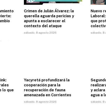
amiento
Crimen de Julián Álvarez: la
Nuevo r
ierte:
querella aguarda pericias y
Laboral:
cambio
apunta a esclarecer el
que pro
contexto del ataque
colectiv
sábado, 8 agosto 2026
sábado, 8
ink:
Yacyretá profundizará la
Segund
rales
cooperación para la
realizar
e lo que
recuperación de fauna
y aclara
amenazada en Corrientes
agua a l
sábado, 8 agosto 2026
sábado, 8