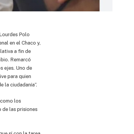
, Lourdes Polo
nal en el Chaco y,
ativa a fin de
ambio. Remarcó
os ejes. Uno de
sive para quien
de la ciudadanía”.
 “como los
 de las prisiones
ue sí con la tarea