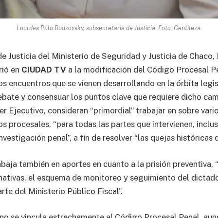
Lourdes Polo Budzovsky, subsecretaria de Justicia. Foto: Gentileza.
de Justicia del Ministerio de Seguridad y Justicia de Chaco
rió en
CIUDAD TV
a la modificación del Código Procesal Pe
s encuentros que se vienen desarrollando en la órbita legisl
ebate y consensuar los puntos clave que requiere dicho c
r Ejecutivo, consideran “primordial” trabajar en sobre vari
os procesales, “para todas las partes que intervienen, inclu
nvestigación penal”, a fin de resolver “las quejas históricas 
abaja también en aportes en cuanto a la prisión preventiva,
ernativas, el esquema de monitoreo y seguimiento del dictado
rte del Ministerio Público Fiscal”.
 no se vincula estrechamente al Código Procesal Penal, aunq