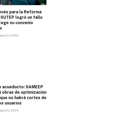
evés para la Reforma
 SUTEP logró un fallo
tege su convenio
o
 agosto 2026
o acueducto: SAMEEP
á obras de optimización
 que no habrá cortes de
os usuarios
 agosto 2026