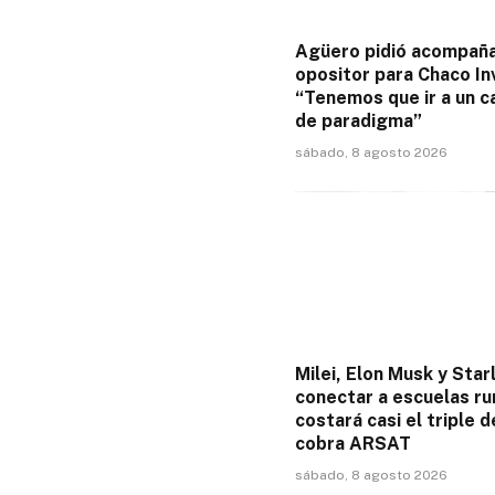
Agüero pidió acompañ
opositor para Chaco Inv
“Tenemos que ir a un 
de paradigma”
sábado, 8 agosto 2026
Milei, Elon Musk y Starl
conectar a escuelas ru
costará casi el triple d
cobra ARSAT
sábado, 8 agosto 2026