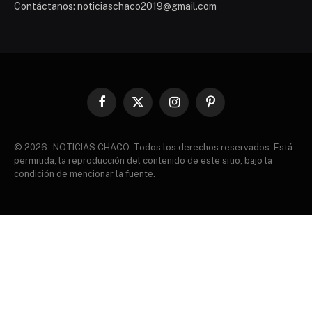
Contáctanos: noticiaschaco2019@gmail.com
Facebook
X
Instagram
Pinterest
(Twitter)
© 2026 - NOTICIAS CHACO- Todos los derechos reservados. Está
permitida, la reproducción del contenido de este sitio, bajo la
condición de mencionar la fuente.