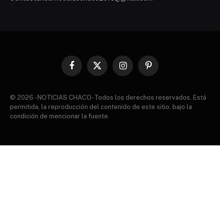
Facebook
X
Instagram
Pinterest
(Twitter)
© 2026 - NOTICIAS CHACO- Todos los derechos reservados. Está
permitida, la reproducción del contenido de este sitio, bajo la
condición de mencionar la fuente.