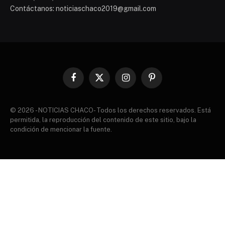
Contáctanos: noticiaschaco2019@gmail.com
Facebook
X
Instagram
Pinterest
(Twitter)
© 2026 - NOTICIAS CHACO- Todos los derechos reservados. Está
permitida, la reproducción del contenido de este sitio, bajo la
condición de mencionar la fuente.