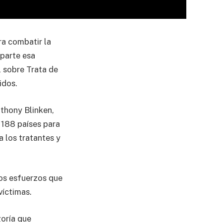
ra combatir la
mparte esa
l sobre Trata de
idos.
thony Blinken,
 188 países para
a los tratantes y
los esfuerzos que
víctimas.
goría que