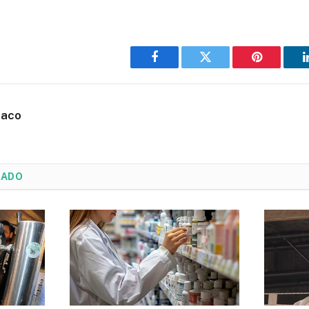
Facebook
Twitter
Pinterest
haco
NADO