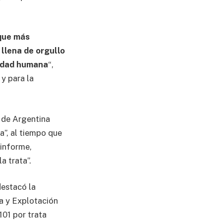
 que más
 llena de orgullo
nidad humana
“,
 y para la
o de Argentina
a”, al tiempo que
 informe,
a trata”.
destacó la
ta y Explotación
101 por trata