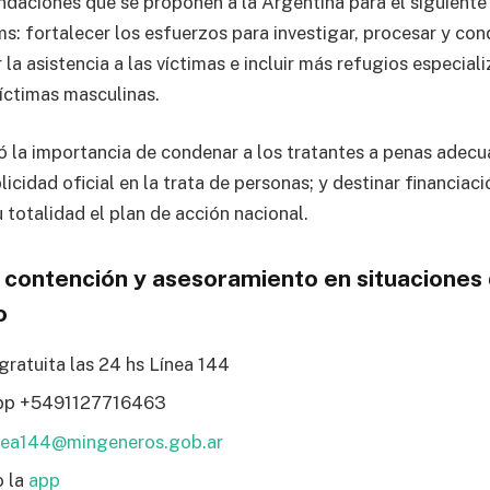
daciones que se proponen a la Argentina para el siguiente
ms: fortalecer los esfuerzos para investigar, procesar y con
 la asistencia a las víctimas e incluir más refugios especial
víctimas masculinas.
ó la importancia de condenar a los tratantes a penas adec
icidad oficial en la trata de personas; y destinar financiac
 totalidad el plan de acción nacional.
 contención y asesoramiento en situaciones 
o
gratuita las 24 hs Línea 144
pp +5491127716463
nea144@mingeneros.gob.ar
 la
app