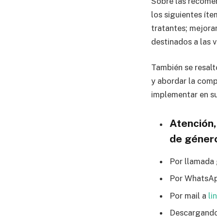
Sobre las recomen
los siguientes íte
tratantes; mejorar
destinados a las 
También se resalt
y abordar la compl
implementar en su
Atención,
de géner
Por llamada 
Por WhatsA
Por mail a
li
Descargando