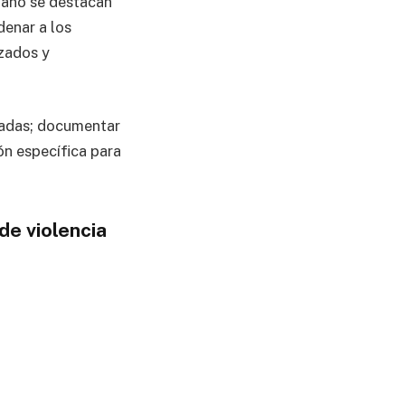
 año se destacan
denar a los
izados y
uadas; documentar
ión específica para
de violencia