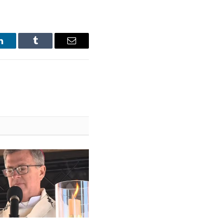
LinkedIn
Tumblr
Email