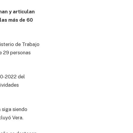
nan y articulan
n las más de 60
isterio de Trabajo
de 29 personas
20-2022 del
tividades
 siga siendo
cluyó Vera.