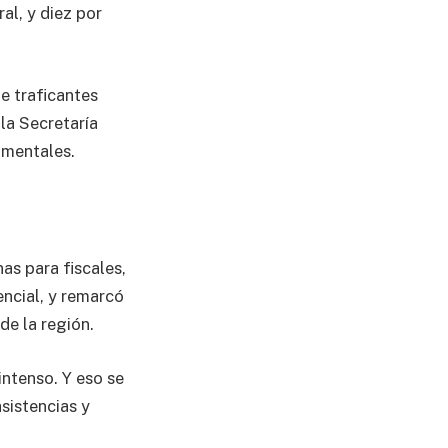
al, y diez por
te traficantes
 la Secretaría
amentales.
as para fiscales,
encial, y remarcó
de la región.
intenso. Y eso se
sistencias y