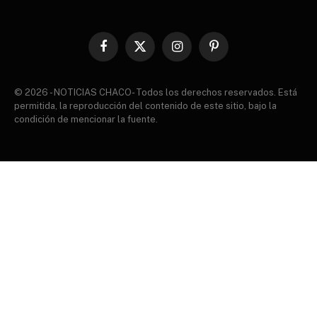
Facebook
X
Instagram
Pinterest
(Twitter)
© 2026 - NOTICIAS CHACO- Todos los derechos reservados. Está
permitida, la reproducción del contenido de este sitio, bajo la
condición de mencionar la fuente.