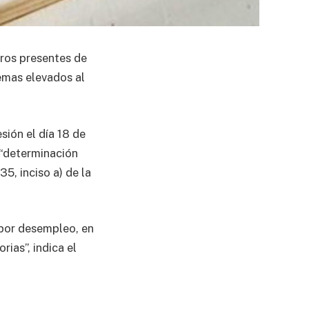
eros presentes de
temas elevados al
sión el día 18 de
 “determinación
35, inciso a) de la
por desempleo, en
rias”, indica el