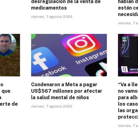
desregulación de la venta de
hablan d
medicamentos
están c
necesid
viernes, 7 agosto 2026
viernes, 7
to
Condenaron a Meta a pagar
“Va a l
e que
US$567 millones por afectar
no vamo
a
la salud mental de niños
para alb
uerte de
los caso
viernes, 7 agosto 2026
las orga
protecci
viernes, 7