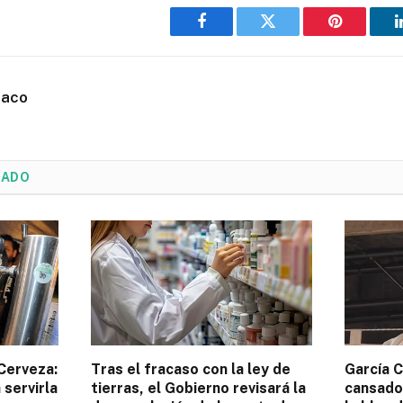
Facebook
Twitter
Pinterest
haco
NADO
 Cerveza:
Tras el fracaso con la ley de
García C
 servirla
tierras, el Gobierno revisará la
cansado