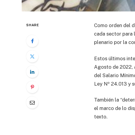
Como orden del dí
SHARE
cada sector para l
plenario por la com
Estos últimos int
Agosto de 2022, a
del Salario Mínimo
Ley Nº 24.013 y s
También la “deter
el marco de lo dis
texto.