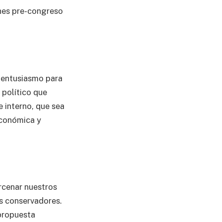
ones pre-congreso
y entusiasmo para
 político que
 interno, que sea
económica y
rcenar nuestros
s conservadores.
propuesta