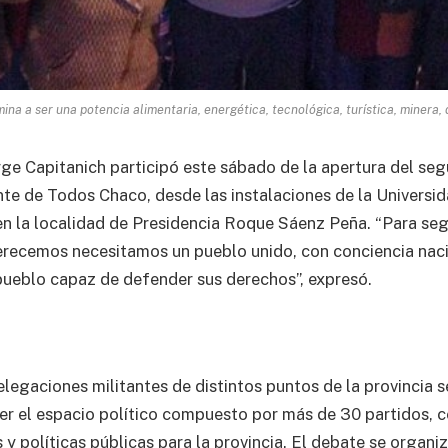
na a ser una potencia alimentaria, energética, tecnológica, turística, minera, d
ge Capitanich participó este sábado de la apertura del s
ente de Todos Chaco, desde las instalaciones de la Universi
en la localidad de Presidencia Roque Sáenz Peña. “Para se
erecemos necesitamos un pueblo unido, con conciencia naci
ueblo capaz de defender sus derechos”, expresó.
elegaciones militantes de distintos puntos de la provincia s
cer el espacio político compuesto por más de 30 partidos, c
 y políticas públicas para la provincia. El debate se organiz