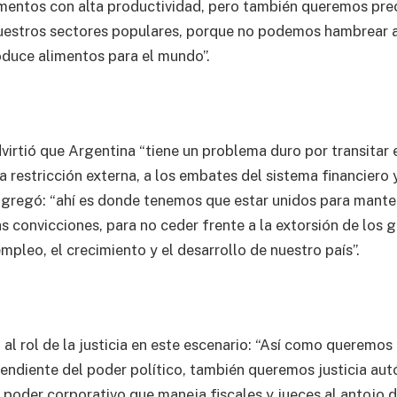
mentos con alta productividad, pero también queremos pre
uestros sectores populares, porque no podemos hambrear a
duce alimentos para el mundo”.
dvirtió que Argentina “tiene un problema duro por transitar
 restricción externa, a los embates del sistema financiero 
agregó: “ahí es donde tenemos que estar unidos para mante
s convicciones, para no ceder frente a la extorsión de los g
mpleo, el crecimiento y el desarrollo de nuestro país”.
 al rol de la justicia en este escenario: “Así como queremos 
ndiente del poder político, también queremos justicia au
 poder corporativo que maneja fiscales y jueces al antojo de