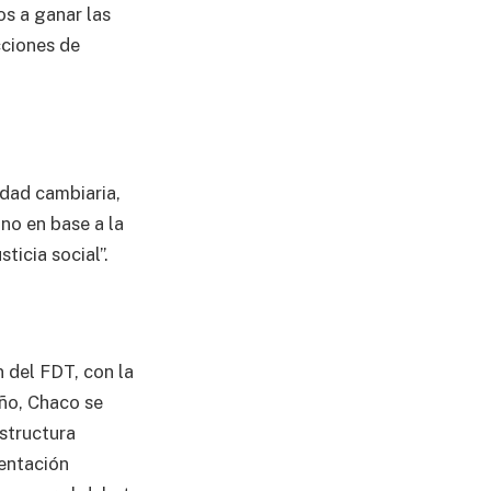
s a ganar las
cciones de
idad cambiaria,
no en base a la
ticia social”.
 del FDT, con la
año, Chaco se
estructura
sentación