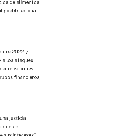
cios de alimentos
l pueblo en una
 entre 2022 y
y a los ataques
ner más firmes
rupos financieros,
una justicia
tónoma e
 sus intereses”.