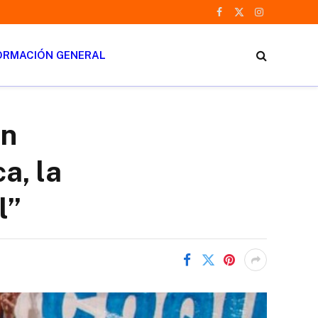
Facebook
X
Instagram
(Twitter)
ORMACIÓN GENERAL
an
a, la
l”