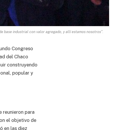
e base industrial con valor agregado, y allí estamos nosotros".
egundo Congreso
dad del Chaco
guir construyendo
onal, popular y
e reunieron para
on el objetivo de
ó en las diez