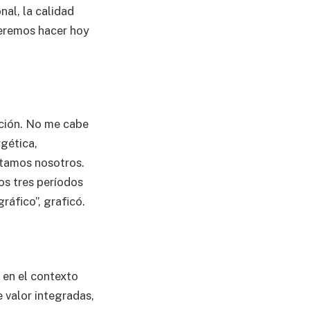
nal, la calidad
ueremos hacer hoy
ción. No me cabe
rgética,
estamos nosotros.
os tres períodos
áfico”, graficó.
 en el contexto
 valor integradas,