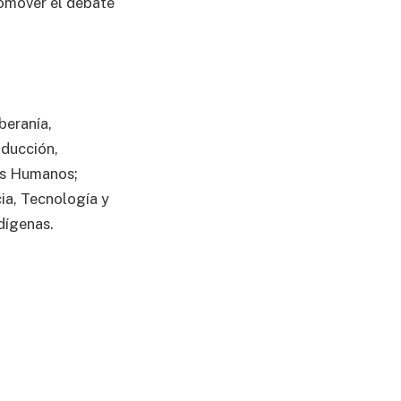
promover el debate
beranía,
oducción,
hos Humanos;
ia, Tecnología y
dígenas.