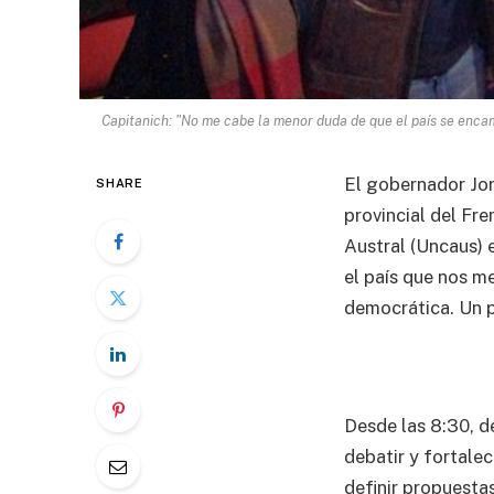
Capitanich: "No me cabe la menor duda de que el país se encami
El gobernador Jor
SHARE
provincial del Fr
Austral (Uncaus) 
el país que nos m
democrática. Un p
Desde las 8:30, d
debatir y fortale
definir propuestas