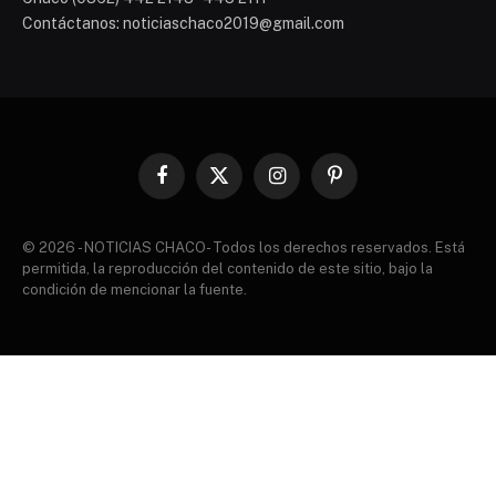
Contáctanos: noticiaschaco2019@gmail.com
Facebook
X
Instagram
Pinterest
(Twitter)
© 2026 - NOTICIAS CHACO- Todos los derechos reservados. Está
permitida, la reproducción del contenido de este sitio, bajo la
condición de mencionar la fuente.