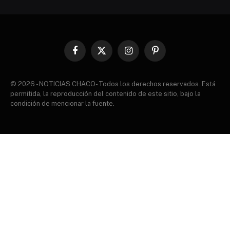
Facebook
X
Instagram
Pinterest
(Twitter)
© 2026 - NOTICIAS CHACO- Todos los derechos reservados. Está
permitida, la reproducción del contenido de este sitio, bajo la
condición de mencionar la fuente.