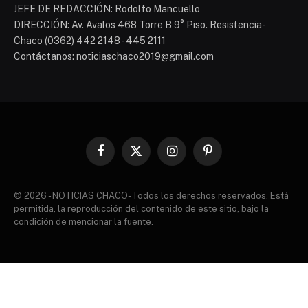
JEFE DE REDACCIÓN: Rodolfo Mancuello
DIRECCIÓN: Av. Avalos 468 Torre B 9° Piso. Resistencia-
Chaco (0362) 442 2148 - 445 2111
Contáctanos: noticiaschaco2019@gmail.com
Facebook
X
Instagram
Pinterest
(Twitter)
© 2026 - NOTICIAS CHACO- Todos los derechos reservados. Está
permitida, la reproducción del contenido de este sitio, bajo la
condición de mencionar la fuente.