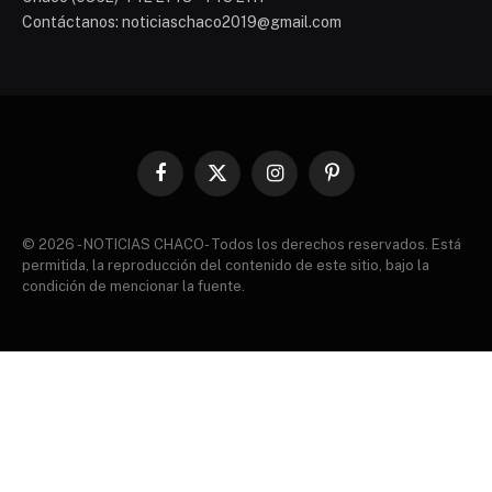
Contáctanos: noticiaschaco2019@gmail.com
Facebook
X
Instagram
Pinterest
(Twitter)
© 2026 - NOTICIAS CHACO- Todos los derechos reservados. Está
permitida, la reproducción del contenido de este sitio, bajo la
condición de mencionar la fuente.