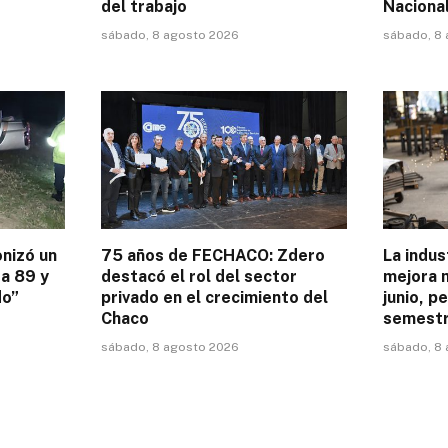
del trabajo
Nacional
sábado, 8 agosto 2026
sábado, 8
onizó un
75 años de FECHACO: Zdero
La indu
a 89 y
destacó el rol del sector
mejora 
do”
privado en el crecimiento del
junio, p
Chaco
semestr
sábado, 8 agosto 2026
sábado, 8