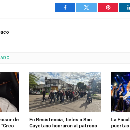
Facebook
Twitter
Pinterest
haco
NADO
fensor de
En Resistencia, fieles a San
La Facul
: “Creo
Cayetano honraron al patrono
puertas 