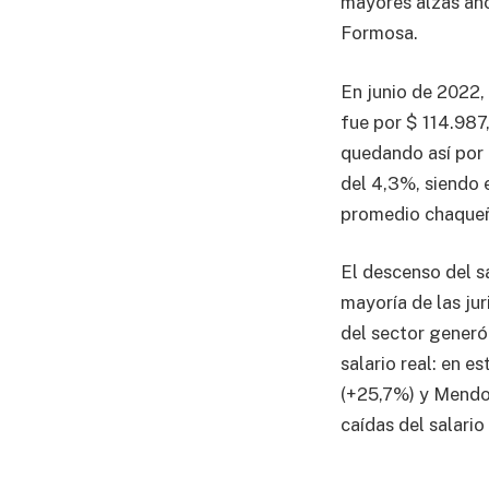
mayores alzas año
Formosa.
En junio de 2022, 
fue por $ 114.987
quedando así por d
del 4,3%, siendo 
promedio chaqueñ
El descenso del s
mayoría de las jur
del sector generó
salario real: en 
(+25,7%) y Mendoz
caídas del salari