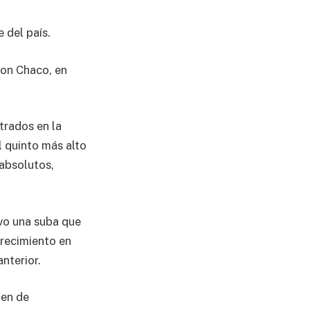
 del país.
kon Chaco, en
trados en la
l quinto más alto
 absolutos,
vo una suba que
crecimiento en
nterior.
men de