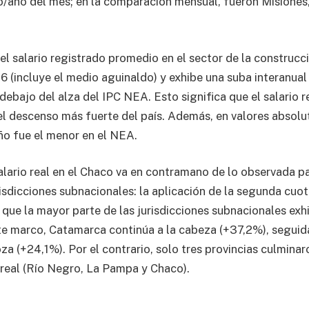
/año del mes; en la comparación mensual, fueron Misiones,
el salario registrado promedio en el sector de la construcc
,6 (incluye el medio aguinaldo) y exhibe una suba interanual
ebajo del alza del IPC NEA. Esto significa que el salario r
el descenso más fuerte del país. Además, en valores absolut
o fue el menor en el NEA.
alario real en el Chaco va en contramano de lo observada pa
isdicciones subnacionales: la aplicación de la segunda cuota
 que la mayor parte de las jurisdicciones subnacionales exh
este marco, Catamarca continúa a la cabeza (+37,2%), seguid
a (+24,1%). Por el contrario, solo tres provincias culminar
o real (Río Negro, La Pampa y Chaco).