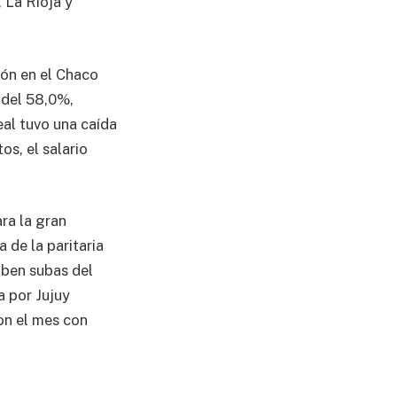
 La Rioja y
ión en el Chaco
 del 58,0%,
eal tuvo una caída
os, el salario
ra la gran
 de la paritaria
iben subas del
a por Jujuy
on el mes con