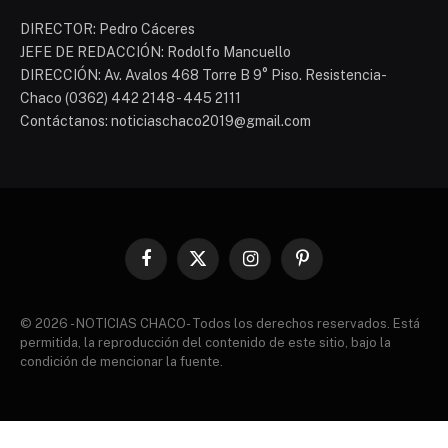
DIRECTOR: Pedro Cáceres
JEFE DE REDACCIÓN: Rodolfo Mancuello
DIRECCIÓN: Av. Avalos 468 Torre B 9° Piso. Resistencia-
Chaco (0362) 442 2148 - 445 2111
Contáctanos: noticiaschaco2019@gmail.com
Facebook
X
Instagram
Pinterest
(Twitter)
© 2026 - NOTICIAS CHACO- Todos los derechos reservados. Está
permitida, la reproducción del contenido de este sitio, bajo la
condición de mencionar la fuente.