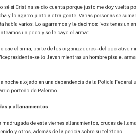
o sé si Cristina se dio cuenta porque justo me doy vuelta p
cha y lo agarro junto a otra gente. Varias personas se suma
a había varios. Lo agarramos y le decimos: ‘vos tenes un arm
anteamos un poco y se le cayó el arma”.
 cae el arma, parte de los organizadores –del operativo mi
icepresidenta- se lo llevan mientras un hombre pisa el arma y 
la noche alojado en una dependencia de la Policía Federal u
arrio porteño de Palermo.
das y allanamientos
a madrugada de este viernes allanamientos, cruces de llama
enido y otros, además de la pericia sobre su teléfono.