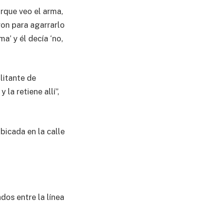
orque veo el arma,
ron para agarrarlo
a’ y él decía ‘no,
litante de
la retiene allí”,
bicada en la calle
dos entre la línea