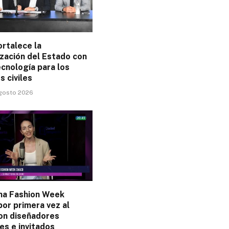
rtalece la
zación del Estado con
cnología para los
s civiles
agosto 2026
na Fashion Week
por primera vez al
on diseñadores
es e invitados