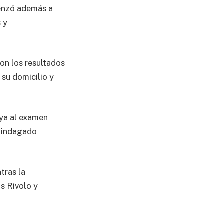
menzó además a
 y
on los resultados
 su domicilio y
ya al examen
r indagado
tras la
os Rívolo y