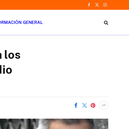
Facebook
X
Instagram
(Twitter)
ORMACIÓN GENERAL
 los
dio