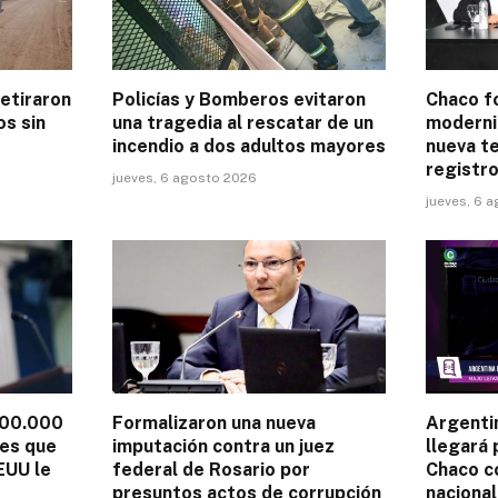
retiraron
Policías y Bomberos evitaron
Chaco fo
os sin
una tragedia al rescatar de un
moderni
incendio a dos adultos mayores
nueva te
registro
jueves, 6 agosto 2026
jueves, 6 
100.000
Formalizaron una nueva
Argenti
les que
imputación contra un juez
llegará 
EUU le
federal de Rosario por
Chaco c
presuntos actos de corrupción
nacional