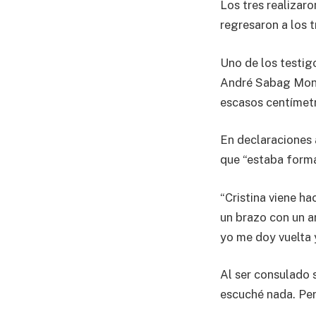
Los tres realizaro
regresaron a los t
Uno de los testig
André Sabag Monti
escasos centímetr
En declaraciones 
que “estaba forma
“Cristina viene ha
un brazo con un a
yo me doy vuelta y
Al ser consulado s
escuché nada. Pero