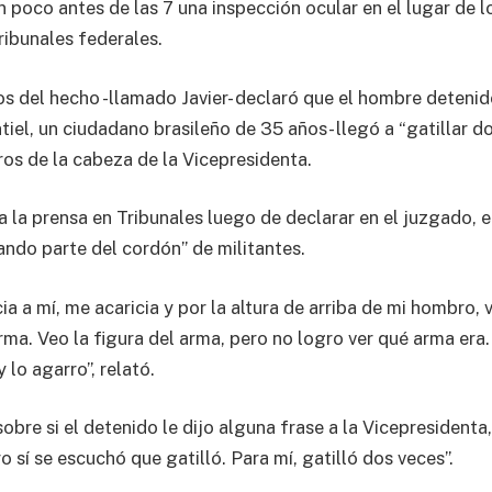
n poco antes de las 7 una inspección ocular en el lugar de 
ribunales federales.
os del hecho -llamado Javier- declaró que el hombre deteni
el, un ciudadano brasileño de 35 años- llegó a “gatillar do
os de la cabeza de la Vicepresidenta.
a la prensa en Tribunales luego de declarar en el juzgado, e
ndo parte del cordón” de militantes.
cia a mí, me acaricia y por la altura de arriba de mi hombro
rma. Veo la figura del arma, pero no logro ver qué arma era
 lo agarro”, relató.
obre si el detenido le dijo alguna frase a la Vicepresidenta
 sí se escuchó que gatilló. Para mí, gatilló dos veces”.