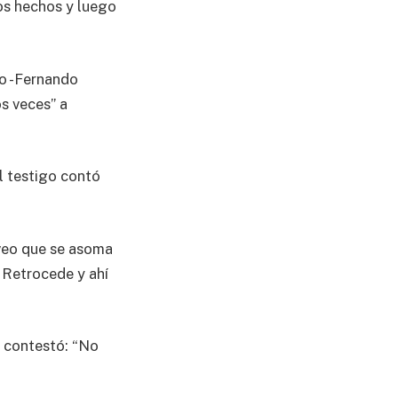
los hechos y luego
do -Fernando
s veces” a
l testigo contó
, veo que se asoma
. Retrocede y ahí
, contestó: “No