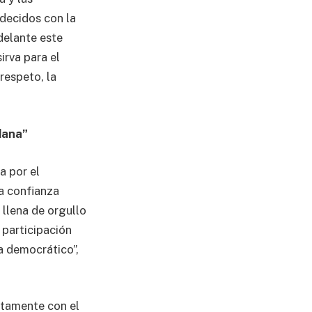
decidos con la
delante este
irva para el
respeto, la
dana”
a por el
a confianza
 llena de orgullo
 participación
a democrático”,
ntamente con el