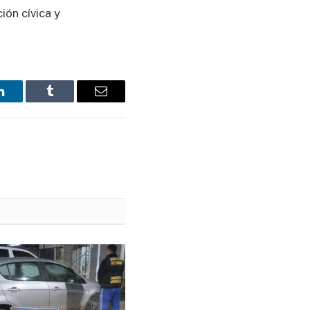
ión cívica y
LinkedIn
Tumblr
Email