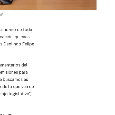
il.
ecundario de toda
cación, quienes
es Deolindo Felipe
amentarios del
comisiones para
que buscamos es
a de lo que ven de
jo legislativo”,
 y las