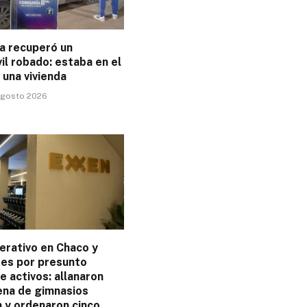
ía recuperó un
l robado: estaba en el
 una vivienda
 agosto 2026
rativo en Chaco y
tes por presunto
e activos: allanaron
ena de gimnasios
 y ordenaron cinco