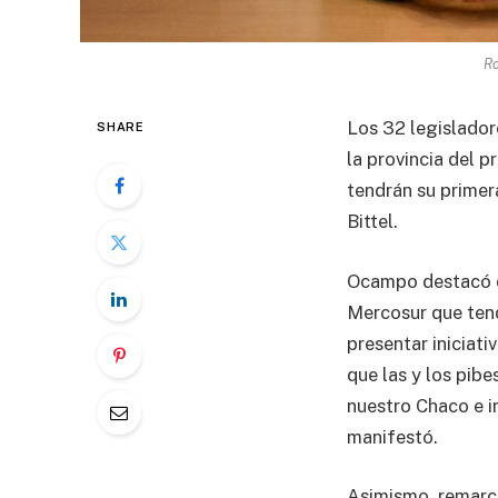
Ro
Los 32 legislador
SHARE
la provincia del 
tendrán su primera
Bittel.
Ocampo destacó qu
Mercosur que tendr
presentar iniciat
que las y los pibe
nuestro Chaco e i
manifestó.
Asimismo, remarcó