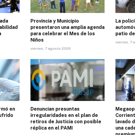
cada
Provincia y Municipio
La polic
abilidad
presentaron una amplia agenda
automóvi
a
para celebrar el Mes de los
patio de
Niños
viernes, 7
viernes, 7 agosto 2026
irmó en
Denuncian presuntas
Megaope
ufrido
irregularidades en el plan de
Corrien
retiros de Justicia con posible
lavado d
réplica en el PAMI
una cad
premium