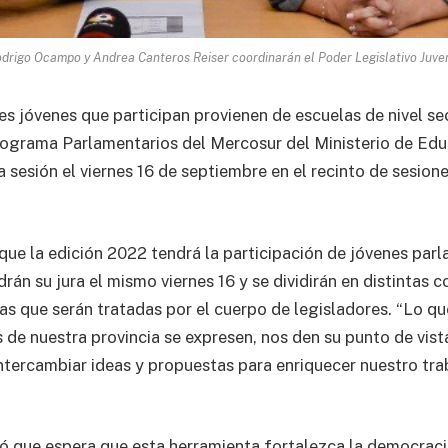
drigo Ocampo y Andrea Canteros Reiser coordinarán el Poder Legislativo Juven
es jóvenes que participan provienen de escuelas de nivel s
programa Parlamentarios del Mercosur del Ministerio de Edu
 sesión el viernes 16 de septiembre en el recinto de sesion
e la edición 2022 tendrá la participación de jóvenes parl
án su jura el mismo viernes 16 y se dividirán en distintas 
ivas que serán tratadas por el cuerpo de legisladores. “Lo 
s de nuestra provincia se expresen, nos den su punto de vist
ntercambiar ideas y propuestas para enriquecer nuestro traba
 que espera que esta herramienta fortalezca la democracia