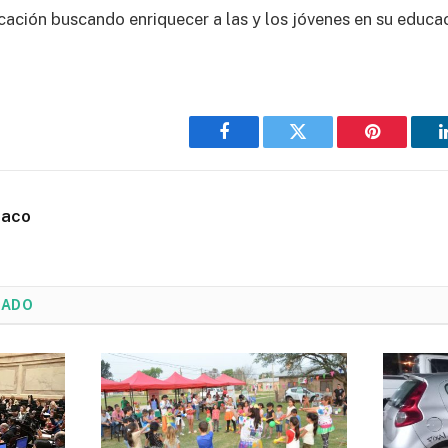
cación buscando enriquecer a las y los jóvenes en su educac
Facebook
Twitter
Pinterest
haco
NADO