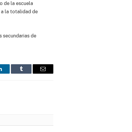
o de la escuela
 a la totalidad de
as secundarias de
LinkedIn
Tumblr
Email