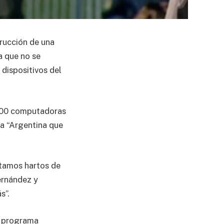
trucción de una
a que no se
 dispositivos del
.000 computadoras
na “Argentina que
tamos hartos de
Fernández y
s”.
l programa