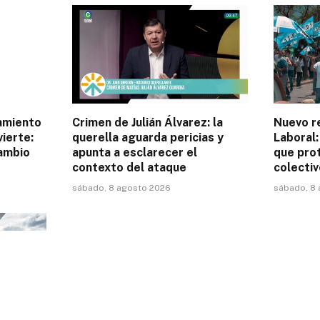
amiento
Crimen de Julián Álvarez: la
Nuevo r
ierte:
querella aguarda pericias y
Laboral:
cambio
apunta a esclarecer el
que pro
contexto del ataque
colectiv
sábado, 8 agosto 2026
sábado, 8