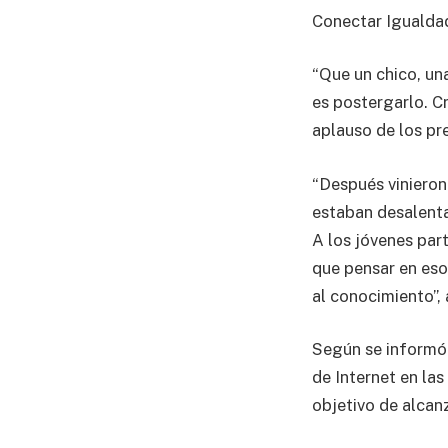
Conectar Igualdad
“Que un chico, un
es postergarlo. Cr
aplauso de los pre
“Después viniero
estaban desalenta
A los jóvenes par
que pensar en esos
al conocimiento”, 
Según se informó 
de Internet en las
objetivo de alcanz