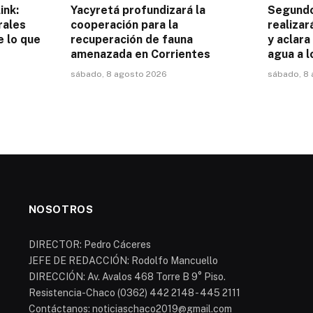
ink:
Yacyretá profundizará la
Segund
rales
cooperación para la
realizar
e lo que
recuperación de fauna
y aclara
amenazada en Corrientes
agua a l
sábado, 8 agosto 2026
sábado, 8
NOSOTROS
DIRECTOR: Pedro Cáceres
JEFE DE REDACCIÓN: Rodolfo Mancuello
DIRECCIÓN: Av. Avalos 468 Torre B 9° Piso.
Resistencia-Chaco (0362) 442 2148 - 445 2111
Contáctanos: noticiaschaco2019@gmail.com