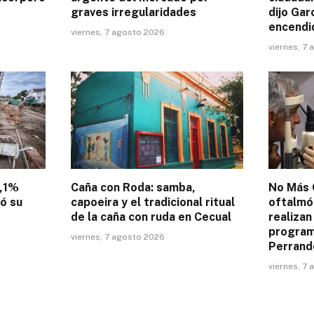
graves irregularidades
dijo Gar
encendi
viernes, 7 agosto 2026
viernes, 7
4,1%
Caña con Roda: samba,
No Más 
tó su
capoeira y el tradicional ritual
oftalmó
de la caña con ruda en Cecual
realizan
programa
viernes, 7 agosto 2026
Perrand
viernes, 7