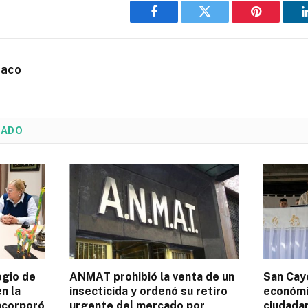
Facebook
Twitter
Pinterest
haco
NADO
egio de
ANMAT prohibió la venta de un
San Caye
n la
insecticida y ordenó su retiro
económic
incorporó
urgente del mercado por
ciudadan