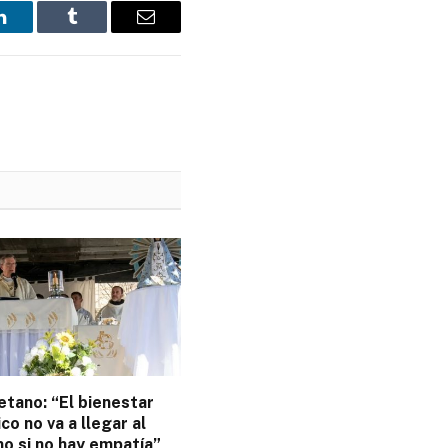
LinkedIn
Tumblr
Email
tano: “El bienestar
o no va a llegar al
o si no hay empatía”,