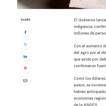
El Gobierno lanza
SHARE
indigencia, confi
millones de perso
Con el aumento de
del agro por el d
que están por deba
confirmaron fuent
Como los dólares 
pesos, se increme
habían anticipado
economías regiona
de la ANSES.