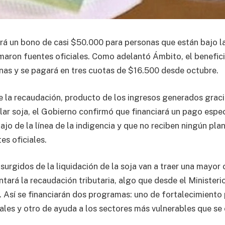
rá un bono de casi $50.000 para personas que están bajo la
rmaron fuentes oficiales. Como adelantó Ámbito, el benefici
nas y se pagará en tres cuotas de $16.500 desde octubre.
 la recaudación, producto de los ingresos generados gracia
ólar soja, el Gobierno confirmó que financiará un pago espe
jo de la línea de la indigencia y que no reciben ningún plan
es oficiales.
surgidos de la liquidación de la soja van a traer una mayor
ntará la recaudación tributaria, algo que desde el Minister
. Así se financiarán dos programas: uno de fortalecimiento 
les y otro de ayuda a los sectores más vulnerables que se 