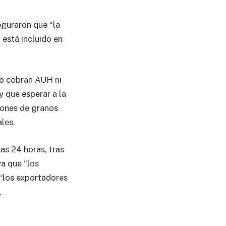
eguraron que “la
 está incluido en
(no cobran AUH ni
y que esperar a la
iones de granos
les.
as 24 horas, tras
a que “los
“los exportadores
.