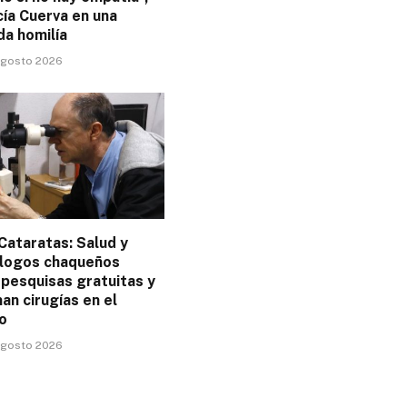
cía Cuerva en una
da homilía
 agosto 2026
Cataratas: Salud y
logos chaqueños
 pesquisas gratuitas y
n cirugías en el
o
 agosto 2026