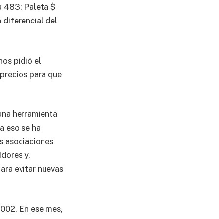
a 483; Paleta $
 diferencial del
os pidió el
 precios para que
 una herramienta
a eso se ha
as asociaciones
dores y,
para evitar nuevas
 2002. En ese mes,