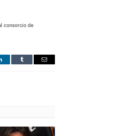
al consorcio de
LinkedIn
Tumblr
Email