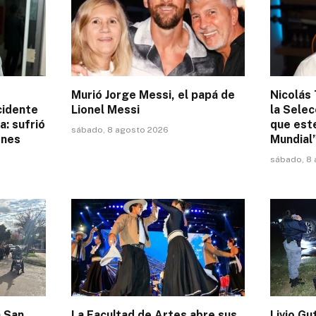
Murió Jorge Messi, el papá de
Nicolás 
cidente
Lionel Messi
la Selec
a: sufrió
que este
sábado, 8 agosto 2026
ones
Mundial
sábado, 8
a San
La Facultad de Artes abre sus
Livio Gu