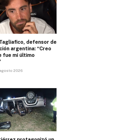
Tagliafico, defensor de
ción argentina: “Creo
 fue mi último
”
 agosto 2026
tiérrez protagonizó un