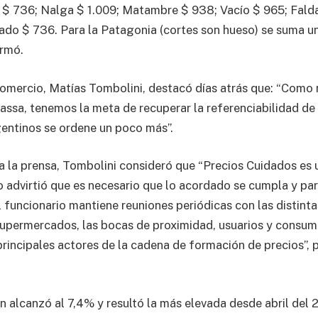
 $ 736; Nalga $ 1.009; Matambre $ 938; Vacío $ 965; Fald
ado $ 736. Para la Patagonia (cortes son hueso) se suma un
ormó.
Comercio, Matías Tombolini, destacó días atrás que: “Como n
assa, tenemos la meta de recuperar la referenciabilidad de
gentinos se ordene un poco más”.
a la prensa, Tombolini consideró que “Precios Cuidados es
 advirtió que es necesario que lo acordado se cumpla y par
l funcionario mantiene reuniones periódicas con las distint
supermercados, las bocas de proximidad, usuarios y consumi
principales actores de la cadena de formación de precios”, 
ión alcanzó al 7,4% y resultó la más elevada desde abril del