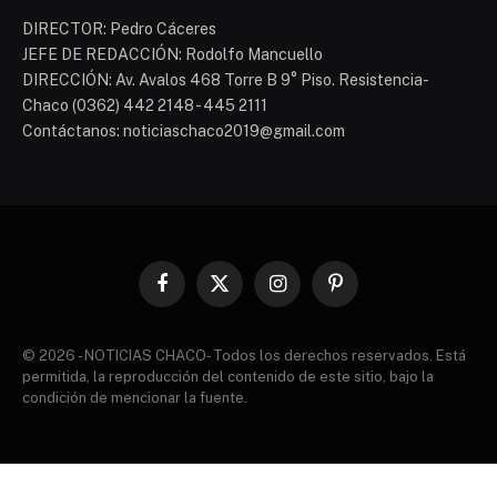
DIRECTOR: Pedro Cáceres
JEFE DE REDACCIÓN: Rodolfo Mancuello
DIRECCIÓN: Av. Avalos 468 Torre B 9° Piso. Resistencia-
Chaco (0362) 442 2148 - 445 2111
Contáctanos: noticiaschaco2019@gmail.com
Facebook
X
Instagram
Pinterest
(Twitter)
© 2026 - NOTICIAS CHACO- Todos los derechos reservados. Está
permitida, la reproducción del contenido de este sitio, bajo la
condición de mencionar la fuente.