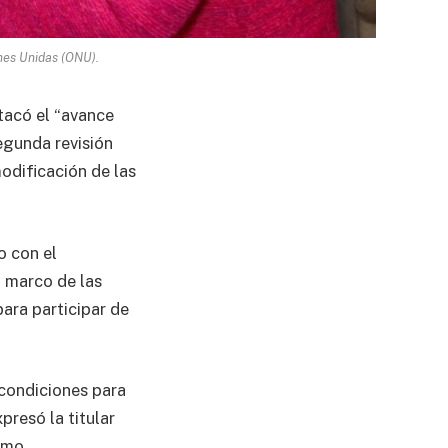
nes Unidas (ONU).
stacó el “avance
egunda revisión
odificación de las
o con el
l marco de las
para participar de
condiciones para
presó la titular
imo.