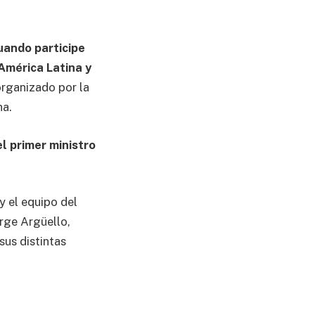
uando participe
América Latina y
organizado por la
na.
l primer ministro
y el equipo del
rge Argüello,
sus distintas