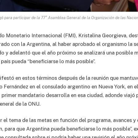
egó para participar de la 77° Asamblea General de la Organización de las Nacio
ndo Monetario Internacional (FMI), Kristalina Georgieva, de
rado con la Argentina, al haber aprobado el organismo la s
do y adelantó que el año próximo se analizará una posible m
 país pueda “beneficiarse lo más posible”.
festó en estos términos después de la reunión que mantuv
o Fernández en el consulado argentino en Nueva York, en e
l primer mandatario desarrolla en esa ciudad, adonde viajó 
eneral de la ONU.
 el tema de las metas en función del programa, avances y 
, para que Argentina pueda beneficiarse lo más posible”, ex
e consultada sobre si podría haber una revisión el año próx