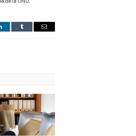
ea de la ONU.
LinkedIn
Tumblr
Email