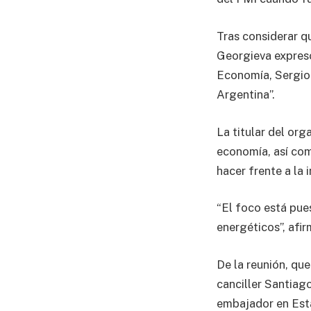
Tras considerar q
Georgieva expresó
Economía, Sergio 
Argentina”.
La titular del or
economía, así com
hacer frente a la i
“El foco está pue
energéticos”, afir
De la reunión, que
canciller Santiago
embajador en Est