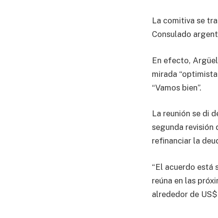
La comitiva se tra
Consulado argenti
En efecto, Argüel
mirada “optimista
“Vamos bien”.
La reunión se di 
segunda revisión 
refinanciar la de
“El acuerdo está s
reúna en las próx
alrededor de US$ 