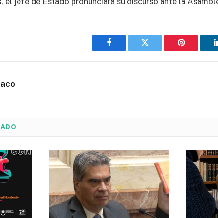
, el jefe de Estado pronunciará su discurso ante la Asambl
Facebook
Twitter
Pinterest
haco
NADO