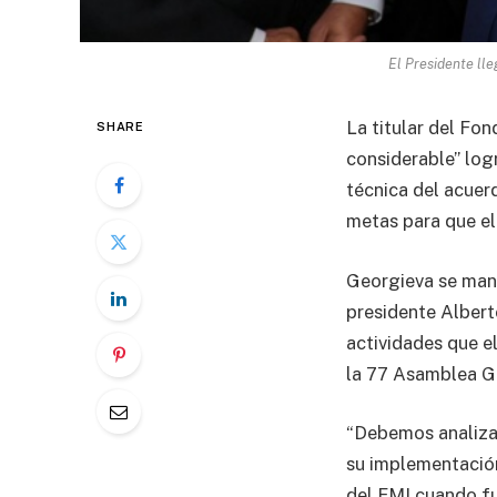
El Presidente ll
La titular del Fo
SHARE
considerable” log
técnica del acuer
metas para que el
Georgieva se mani
presidente Albert
actividades que e
la 77 Asamblea G
“Debemos analizar
su implementación
del FMI cuando fu