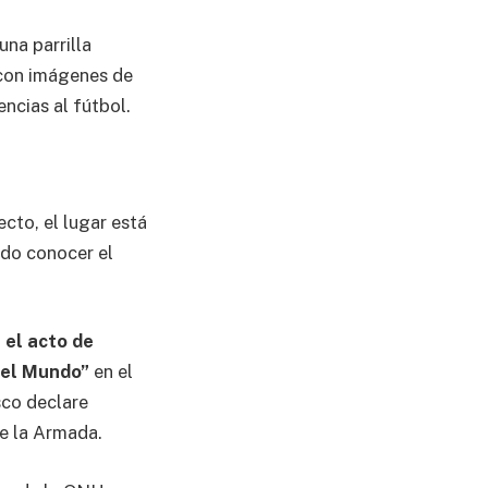
una parrilla
 con imágenes de
ncias al fútbol.
cto, el lugar está
pudo conocer el
 el acto de
 el Mundo”
en el
sco declare
de la Armada.