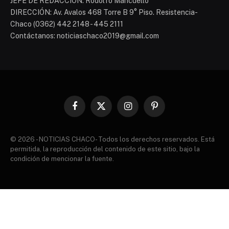
JEFE DE REDACCIÓN: Rodolfo Mancuello
DIRECCIÓN: Av. Avalos 468 Torre B 9° Piso. Resistencia-
Chaco (0362) 442 2148 - 445 2111
Contáctanos: noticiaschaco2019@gmail.com
Facebook
X
Instagram
Pinterest
(Twitter)
© 2026 - NOTICIAS CHACO- Todos los derechos reservados. Está
permitida, la reproducción del contenido de este sitio, bajo la
condición de mencionar la fuente.