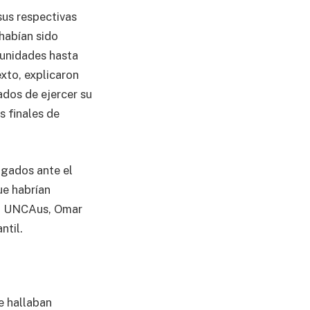
sus respectivas
habían sido
tunidades hasta
exto, explicaron
ados de ejercer su
 finales de
zgados ante el
ue habrían
la UNCAus, Omar
ntil.
e hallaban