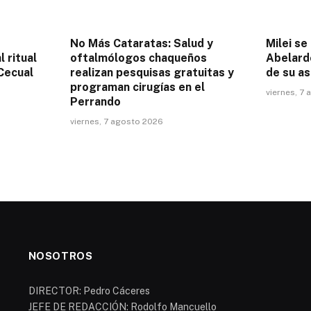
No Más Cataratas: Salud y
Milei se
l ritual
oftalmólogos chaqueños
Abelardo
 Cecual
realizan pesquisas gratuitas y
de su as
programan cirugías en el
viernes, 7
Perrando
viernes, 7 agosto 2026
NOSOTROS
DIRECTOR: Pedro Cáceres
JEFE DE REDACCIÓN: Rodolfo Mancuello