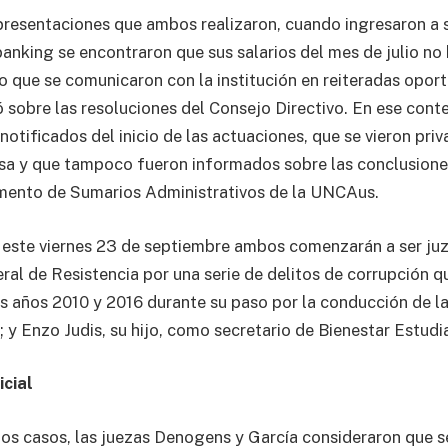
presentaciones que ambos realizaron, cuando ingresaron a 
nking se encontraron que sus salarios del mes de julio no 
lo que se comunicaron con la institución en reiteradas opor
ó sobre las resoluciones del Consejo Directivo. En ese cont
otificados del inicio de las actuaciones, que se vieron priv
a y que tampoco fueron informados sobre las conclusiones
mento de Sumarios Administrativos de la UNCAus.
 este viernes 23 de septiembre ambos comenzarán a ser ju
ral de Resistencia por una serie de delitos de corrupción q
s años 2010 y 2016 durante su paso por la conducción de 
 y Enzo Judis, su hijo, como secretario de Bienestar Estudia
icial
os casos, las juezas Denogens y García consideraron que s