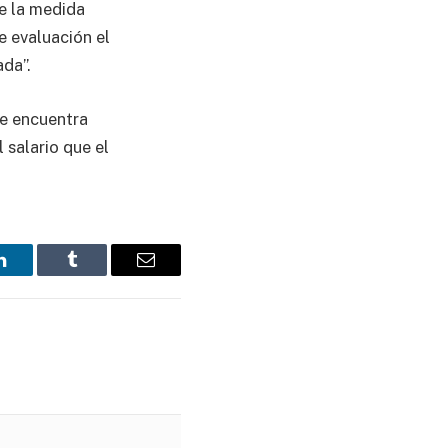
de la medida
 evaluación­ el
da”.
se encuentra
 salario que el
LinkedIn
Tumblr
Email