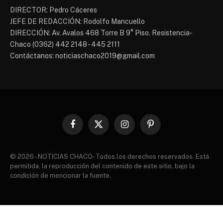
DIRECTOR: Pedro Cáceres
JEFE DE REDACCIÓN: Rodolfo Mancuello
DIRECCIÓN: Av. Avalos 468 Torre B 9° Piso. Resistencia-
Chaco (0362) 442 2148 - 445 2111
Contáctanos: noticiaschaco2019@gmail.com
Facebook
X
Instagram
Pinterest
(Twitter)
© 2026 - NOTICIAS CHACO- Todos los derechos reservados. Está
permitida, la reproducción del contenido de este sitio, bajo la
condición de mencionar la fuente.