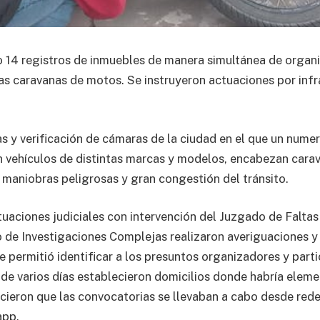
o 14 registros de inmuebles de manera simultánea de organ
las caravanas de motos. Se instruyeron actuaciones por inf
as y verificación de cámaras de la ciudad en el que un num
n vehículos de distintas marcas y modelos, encabezan carav
 maniobras peligrosas y gran congestión del tránsito.
tuaciones judiciales con intervención del Juzgado de Faltas
de Investigaciones Complejas realizaron averiguaciones y
ue permitió identificar a los presuntos organizadores y part
de varios días establecieron domicilios donde habría eleme
ecieron que las convocatorias se llevaban a cabo desde rede
app.