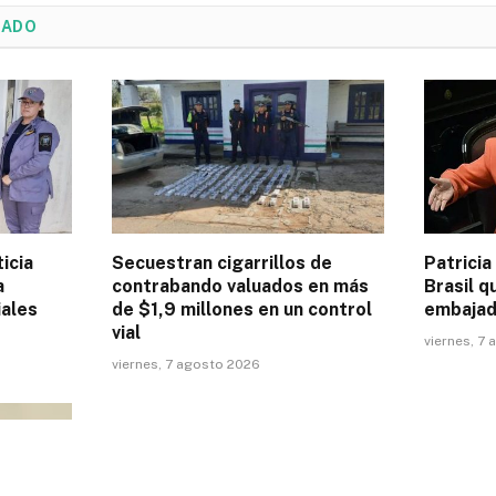
NADO
icia
Secuestran cigarrillos de
Patricia 
a
contrabando valuados en más
Brasil q
iales
de $1,9 millones en un control
embajad
vial
viernes, 7
viernes, 7 agosto 2026