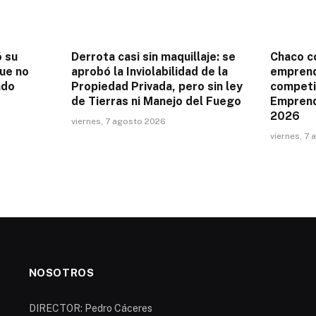
ó su
Derrota casi sin maquillaje: se
Chaco c
que no
aprobó la Inviolabilidad de la
emprend
ndo
Propiedad Privada, pero sin ley
competi
de Tierras ni Manejo del Fuego
Emprend
2026
viernes, 7 agosto 2026
viernes, 7
NOSOTROS
DIRECTOR: Pedro Cáceres