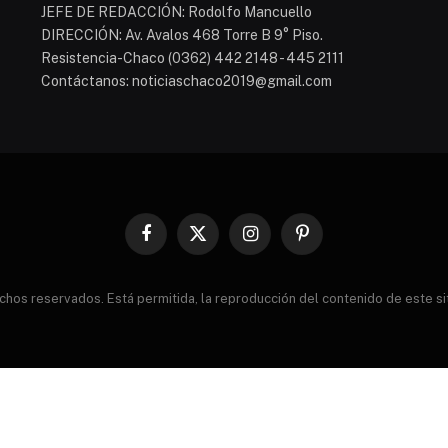
JEFE DE REDACCIÓN: Rodolfo Mancuello
DIRECCIÓN: Av. Avalos 468 Torre B 9° Piso.
Resistencia-Chaco (0362) 442 2148 - 445 2111
Contáctanos: noticiaschaco2019@gmail.com
Facebook
X
Instagram
Pinterest
(Twitter)
s reservados. Está permitida, la reproducción del contenido de este sitio