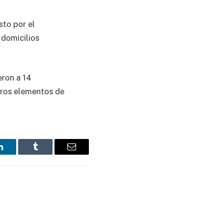
sto por el
 domicilios
eron a 14
tros elementos de
LinkedIn
Tumblr
Email