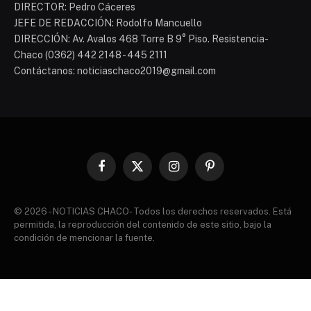
DIRECTOR: Pedro Cáceres
JEFE DE REDACCIÓN: Rodolfo Mancuello
DIRECCIÓN: Av. Avalos 468 Torre B 9° Piso. Resistencia-
Chaco (0362) 442 2148 - 445 2111
Contáctanos: noticiaschaco2019@gmail.com
Facebook
X
Instagram
Pinterest
(Twitter)
© 2026 - NOTICIAS CHACO- Todos los derechos reservados. Está
permitida, la reproducción del contenido de este sitio, bajo la
condición de mencionar la fuente.