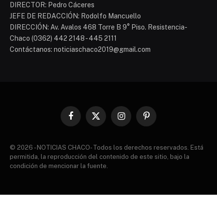
DIRECTOR: Pedro Cáceres
JEFE DE REDACCIÓN: Rodolfo Mancuello
DIRECCIÓN: Av. Avalos 468 Torre B 9° Piso. Resistencia-
Chaco (0362) 442 2148 - 445 2111
Contáctanos: noticiaschaco2019@gmail.com
Facebook
X
Instagram
Pinterest
(Twitter)
© 2026 - NOTICIAS CHACO- Todos los derechos reservados. Está
permitida, la reproducción del contenido de este sitio, bajo la
condición de mencionar la fuente.